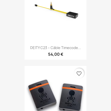
DEITY C23 – Câble Timecode...
54,00 €
favorite_border