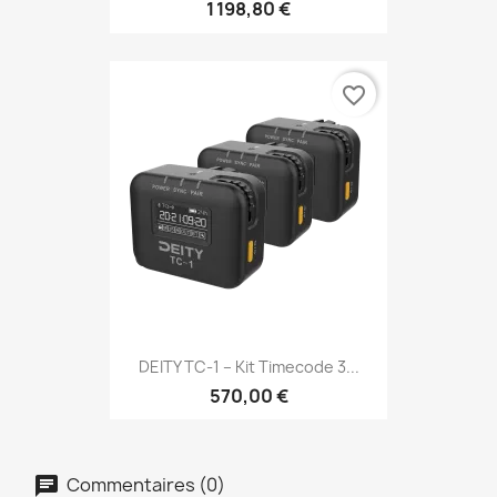
1 198,80 €
favorite_border
DEITY TC-1 – Kit Timecode 3...
570,00 €
Commentaires (0)