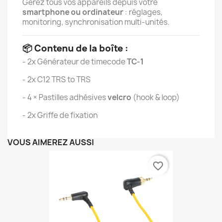
Gérez tous vos appareils depuis votre
smartphone ou ordinateur
: réglages,
monitoring, synchronisation multi-unités.
📦
Contenu de la boîte :
- 2x Générateur de timecode
TC-1
- 2x C12 TRS to TRS
- 4 × Pastilles adhésives
velcro
(hook & loop)
- 2x Griffe de fixation
VOUS AIMEREZ AUSSI
favorite_border