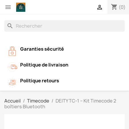
shopping_cart


(0)
search
Garanties sécurité
Politique de livraison
Politique retours
Accueil
Timecode
DEITY TC-1 – Kit Timecode 2
boîtiers Bluetooth