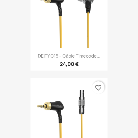
DEITY C15 – Câble Timecode...
24,00 €
favorite_border