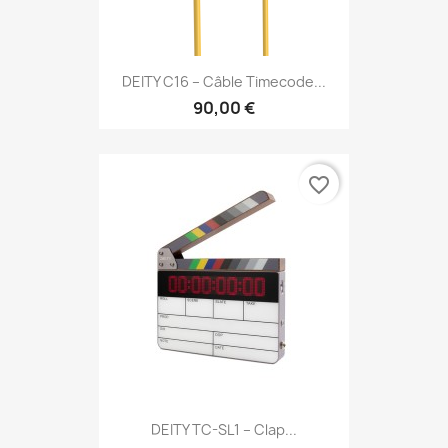
DEITY C16 – Câble Timecode...
90,00 €
favorite_border
DEITY TC-SL1 – Clap...