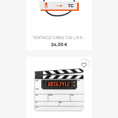
TENTACLE CABLE C24 (J3.5...
24,00 €
favorite_border