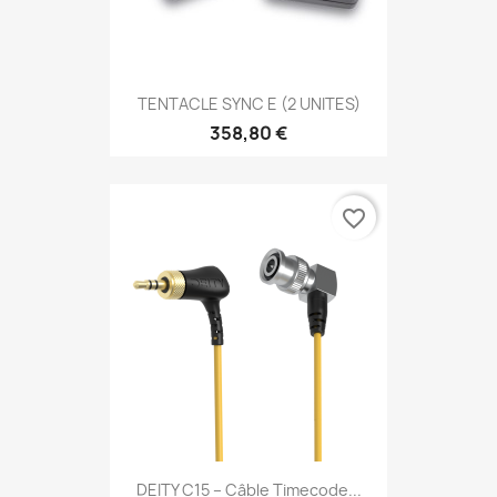
TENTACLE SYNC E (2 UNITES)
358,80 €
favorite_border
DEITY C15 – Câble Timecode...