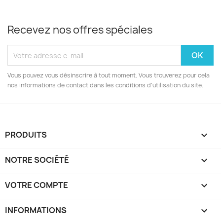
Recevez nos offres spéciales
Vous pouvez vous désinscrire à tout moment. Vous trouverez pour cela
nos informations de contact dans les conditions d'utilisation du site.
PRODUITS

NOTRE SOCIÉTÉ

VOTRE COMPTE

INFORMATIONS
keyboard_arrow_down