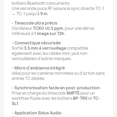
boîtiers Bluetooth concurrents.
Une seconde puce RF assure la sync directe TC-1
↔ TC-1 jusqu’à
9 m
.
- Timecode ultra précis
:
Oscillateur
TCXO ±0,5 ppm
, pour une dérive
inférieure à
1 image sur 72h
.
- Connectique sécurisée
:
Sortie
3,5 mm à verrouillage
compatible
également avec les câbles mini-jack non
verrouillables d’autres marques.
- Micro d’ambiance intégré
:
Idéal pour les caméras mirrorless ou d’action sans
entrée TC dédiée.
- Synchronisation facile en post-production
:
Prise en charge du timecode
SMPTE
pour un
workflow fluide avec les boîtiers
BP-TRX
et
TC-
SL1
.
- Application Sidus Audio
: