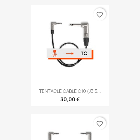
favorite_border
TENTACLE CABLE C10 (J3.5...
30,00 €
favorite_border