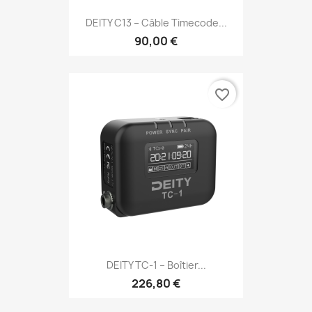
DEITY C13 – Câble Timecode...
90,00 €
favorite_border
DEITY TC-1 – Boîtier...
226,80 €