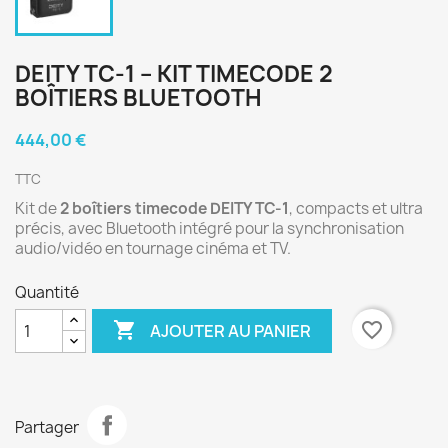
DEITY TC-1 – KIT TIMECODE 2
BOÎTIERS BLUETOOTH
444,00 €
TTC
Kit de
2 boîtiers timecode DEITY TC-1
, compacts et ultra
précis, avec Bluetooth intégré pour la synchronisation
audio/vidéo en tournage cinéma et TV.
Quantité

favorite_border
AJOUTER AU PANIER
Partager