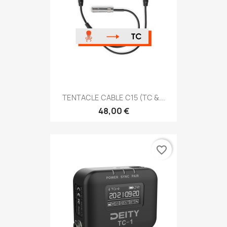
TENTACLE CABLE C15 (TC &...
48,00 €
favorite_border