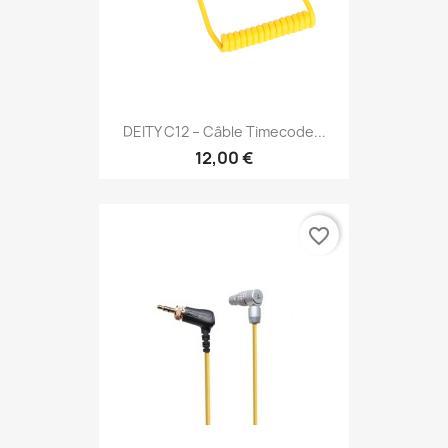
DEITY C12 – Câble Timecode...
12,00 €
favorite_border