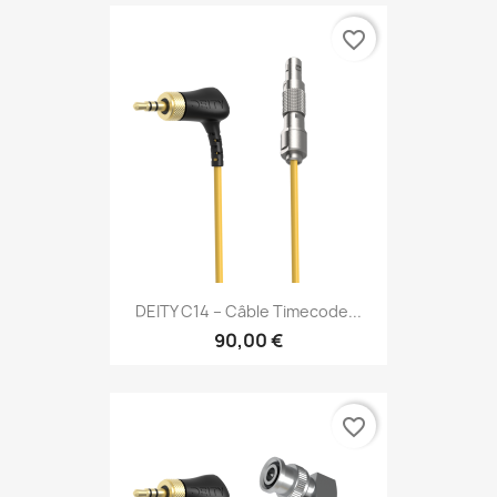
favorite_border
DEITY C14 – Câble Timecode...
90,00 €
favorite_border