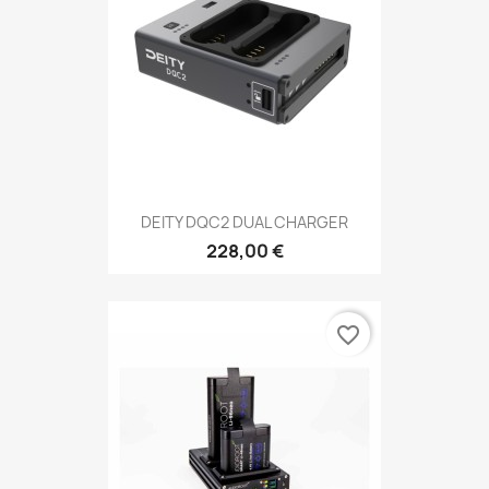
DEITY DQC2 DUAL CHARGER
228,00 €
favorite_border