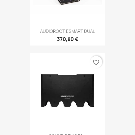
AUDIOROOT ESMART DUAL
370,80 €
favorite_border