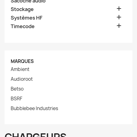
Sacoche audio

Stockage

Systèmes HF

Timecode
MARQUES
Ambient
Audioroot
Betso
BSRF
Bubblebee Industries