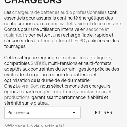
CHARGEURS
Les
chargeurs de batteries audio professionnelles
sont
essentiels pour assurer la continuité énergétique des
configurations son en
cinéma, télévision et documentaire
.
Conçus pour une utilisation intensive en
sacoche et
roulante
, ils permettent une recharge fiable, rapide et
sécurisée des
batteries Li-Ion et LiFePO₄
utilisées sur les
tournages.
Cette catégorie regroupe des
chargeurs intelligents
,
compatibles
SMBUS
, multi-tensions et multi-formats,
adaptés aux contraintes du terrain : gestion précise des
cycles de charge, protection des batteries et
optimisation de la durée de vie du matériel.
Chez
Le Vrai Son
, nous sélectionnons des chargeurs
éprouvés par les
ingénieurs du son, assistants son et
productions
, garantissant performance, fiabilité et
sérénité sur le plateau.

FILTRER
Pertinence
Affichage 1-4 de 4 article(s)