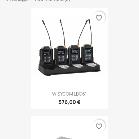
favorite_border
WISYCOM LBC61
576,00 €
favorite_border